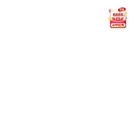
我们采用 256 位 SSL 加密、分布式服务器与多层防护策略，保
障用户信息在传输与存储过程中的安全。AG线上网站·官网入口
(中国)官方网站 始终将隐私保护作为平台核心。
05. 客服支持时间？
平台客服全年 24 小时在线，支持中文、英文与马来语多语言服
务。无论您遇到技术问题、账户疑问，或希望了解功能详情，我
们都将即时响应。
06. 观看直播是否收费？
平台提供免费赛事直播服务，部分高峰赛事可能需完成账号登录
方可观看。ag入口官网 致力于为广大体育爱好者打造一个公开
透明、便捷高效的观赛环境。