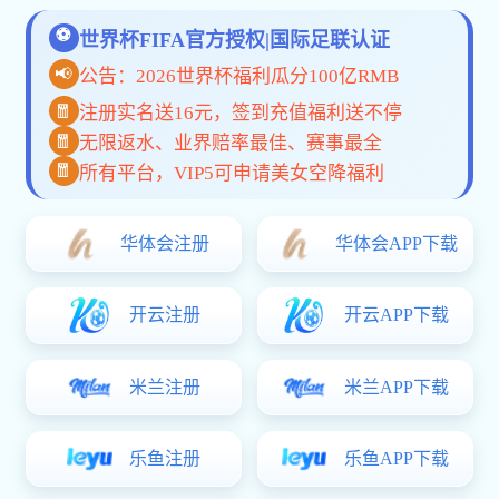
手机App
网页版
关于ag入口官网
ag入口官网是一家融合科技创新与全球视野的体育赛事服务
平台，致力于为用户提供高效、可信赖的互动观赛体验。 从
数据同步到高清直播、从终端兼容到多语言支持，我们不断
突破技术边界，构建智能化、低延迟、高稳定的服务体系。
每一次点击，都体现我们对用户体验的专注与专业。