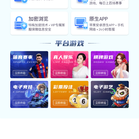
多样赛事服务
覆盖五大热门体育领域，ag入口官网 为您提供一站式观赛与
数据支持服务
体育赛事