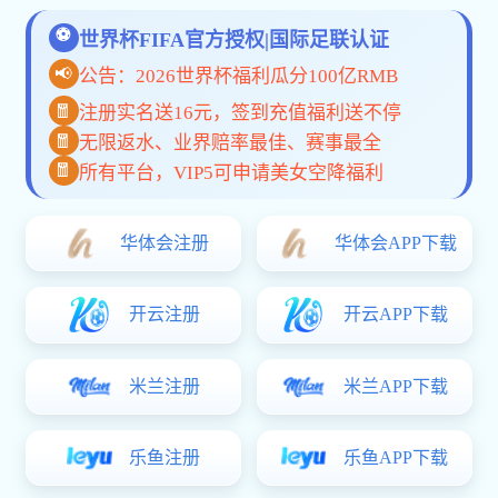
手机App
网页版
米切尔赛后总结球队表现专注
备战G2目标明确简单直接
2026-06-25 13:17
50 次阅读
首页
/
体育报道