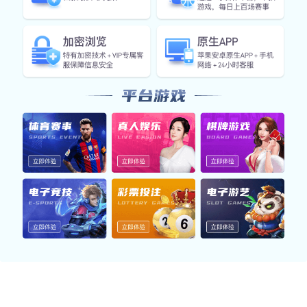
关注。而这种差异化竞争恰恰反映了当今联盟中明星
球员们需要不断追求卓越以维持声望。
2、球迷支持与社交媒体影响
在现代体育中，球迷支持不仅仅体现在现场观众人数
上，更重要的是通过社交媒体平台进行互动。勒布朗·
詹姆斯拥有庞大的粉丝基础，他经常通过社交媒体与
粉丝沟通，并积极参与各种社会活动，这增强了他与
球迷之间的联系。在这次投票中，这种强大的社交媒
体存在感显然为他的选票增添了不少筹码。
相较之下，尽管凯文·杜兰特也有自己的忠实粉丝，但
其社交媒体策略和公众形象相对低调。部分粉丝甚至
表示，对杜兰特的不满来自于他过去转会决定所引发
的一些争议，这无疑对他的声望造成了一定影响。因