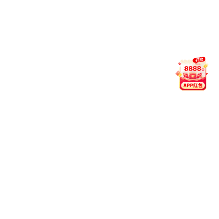
詹姆斯未来去向分析回归骑士轻松但与库
在当今的NBA联盟中，勒布朗·詹姆斯无疑是一位备受瞩目的
球员，他的...
2026-07-02