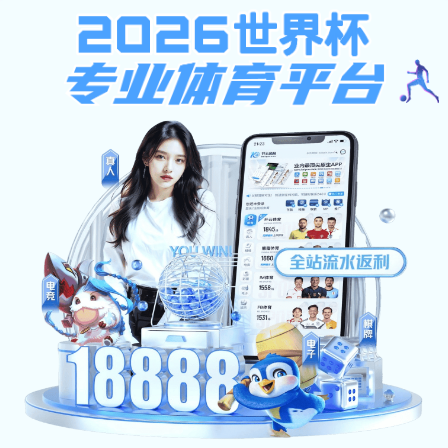
注册入口
ag入口官网
APP与网页版入口
｜畅享全球体育赛事与数据服
务
欢迎访问
ag入口官网
，提供全面覆盖足球、篮
球、电竞等项目的赛事资讯与数据内容， 支持
APP下载
与
网页使用
，每日同步更新千场比
赛，聚焦热门体育内容， 助您轻松获取赛事动
态，掌握比赛节奏。