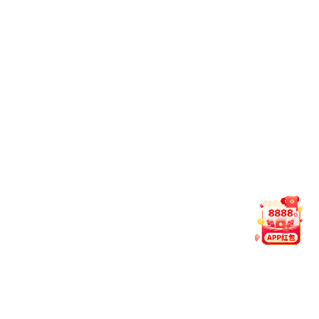
项运动的发展！
上一篇：
A史密斯回应詹姆斯家人争执事件…
下一篇：
文班的崛起促使各队调整策略内线
延伸阅读