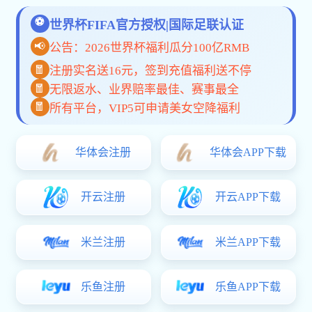
手机App
网页版
NBA赛事分析：篮网力克湖人
76人战胜勇士开拓者遭遇太阳
强势反击
2026-06-19 00:56
39 次阅读
首页
/
体育报道