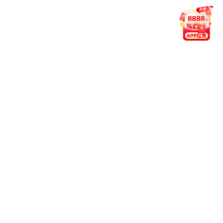
阿莱格里或向米兰索要遣散费以解除合同
阿莱格里近日与米兰的合同问题引起了广泛关注，尤其是他
可能向米兰...
2026-07-03