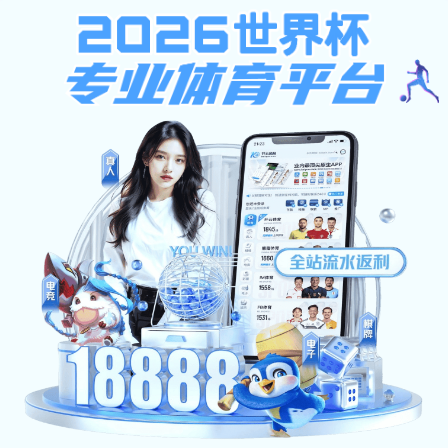
注册入口
ag入口官网
APP与网页版入口
｜畅享全球体育赛事与数据服
务
欢迎访问
ag入口官网
，提供全面覆盖足球、篮
球、电竞等项目的赛事资讯与数据内容， 支持
APP下载
与
网页使用
，每日同步更新千场比
赛，聚焦热门体育内容， 助您轻松获取赛事动
态，掌握比赛节奏。