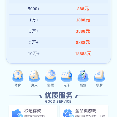
1、文班崛起对比赛风格的影响
文班作为新一代优秀球员，以其出色的身体素质与技
术水平迅速崭露头角。他不仅具备传统内线球员的力
量和高度，还拥有出色的投射能力与灵活性，这使得
他在场上能够胜任多种位置。这样的全能型选手极大
丰富了比赛战术，使得球队在进攻端更具威胁。
此外，文班的出现还促使比赛节奏加快，各队开始注
重快速反击和外线投射。球队为了应对新的挑战，不
得不调整自己的防守策略，从而提升了整体比赛观赏
性。这种变化让越来越多年轻球员受到激励，他们希
望能像文班一样打破传统局限，实现自我价值。
同时，在教练们制定战术时，也不得不考虑到如何利
用内线球员如文班般独特技能。在这种背景下，传统