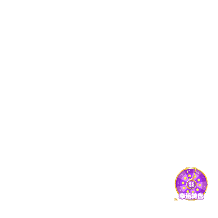
发出更多年轻天才涌现出来。这对于联盟来说，无疑
是一件好事，有助于吸引更多观众关注并参与其中。
然而，这种趋势同时也可能带来一些潜在问题。例
如，如果所有球队都追求相似模式，将很有可能导致
联赛整体风格趋同，缺乏创新。而这正是联盟管理层
需要警惕并解决的问题，以避免形成过度单一化的问
题，让赛事始终保持新鲜感和观赏性。
因此，在此背景下，各支球队必须不断探索适合自身
特色的发展路线，把握住新时代脉搏。但无论如何，
在面对像文班这样的新生代巨星时，提高自身实力，
以迎接更多挑战，将永远是每个俱乐部不变的话题。
总结：